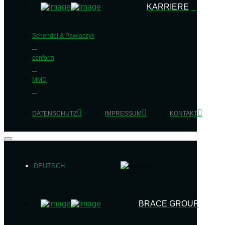
KARRIERE
Schendel & Pawlaczyk
conform
MMD
DATENSCHUTZ
IMPRESSUM
KONTAKT
DEUTSCH
BRACE GROUP