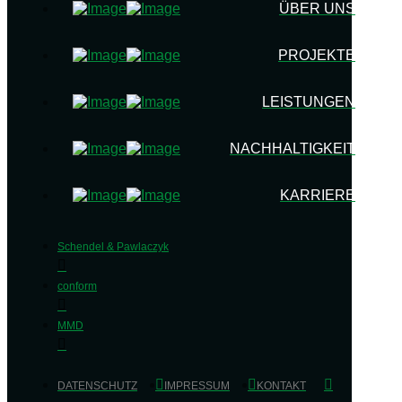
ÜBER UNS
PROJEKTE
LEISTUNGEN
NACHHALTIGKEIT
KARRIERE
Schendel & Pawlaczyk
conform
MMD
DATENSCHUTZ
IMPRESSUM
KONTAKT